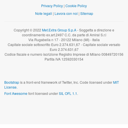
Privacy Policy
|
Cookie Policy
Note legali
|
Lavora con noi
|
Sitemap
Copyright © 2022
Met.Extra Group S.p.A
- Soggetta a direzione e
coordinamento ex.art.2497 C.C. da parte di Amiral S.r.l
Via Rugabella n 17 - 20122 Milano (MI) - Italia
Capitale sociale sottoscritto Euro 2.374.631,67 - Capitale sociale versato
Euro 2.374.631,67
Codice fiscale e numero iscrizione Registro Imprese di Milano 00849720156
Partita IVA 12592030154
Bootstrap
is a front-end framework of Twitter, Inc. Code licensed under
MIT
License.
Font Awesome
font licensed under
SIL OFL 1.1
.