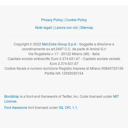
Privacy Policy
|
Cookie Policy
Note legali
|
Lavora con noi
|
Sitemap
Copyright © 2022
Met.Extra Group S.p.A
- Soggetta a direzione e
coordinamento ex.art.2497 C.C. da parte di Amiral S.r.l
Via Rugabella n 17 - 20122 Milano (MI) - Italia
Capitale sociale sottoscritto Euro 2.374.631,67 - Capitale sociale versato
Euro 2.374.631,67
Codice fiscale e numero iscrizione Registro Imprese di Milano 00849720156
Partita IVA 12592030154
Bootstrap
is a front-end framework of Twitter, Inc. Code licensed under
MIT
License.
Font Awesome
font licensed under
SIL OFL 1.1
.