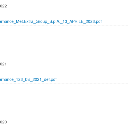
2022
ernance_Met.Extra_Group_S.p.A._13_APRILE_2023.pdf
2021
ernance_123_bis_2021_def.pdf
2020