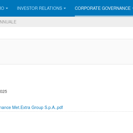
MO
INVESTOR RELATIONS
CORPORATE GOVERNANCE
ANNUALE
2025
nance Met.Extra Group S.p.A..pdf