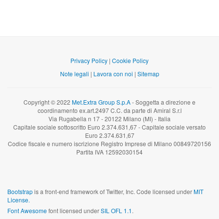
Privacy Policy
|
Cookie Policy
Note legali
|
Lavora con noi
|
Sitemap
Copyright © 2022
Met.Extra Group S.p.A
- Soggetta a direzione e
coordinamento ex.art.2497 C.C. da parte di Amiral S.r.l
Via Rugabella n 17 - 20122 Milano (MI) - Italia
Capitale sociale sottoscritto Euro 2.374.631,67 - Capitale sociale versato
Euro 2.374.631,67
Codice fiscale e numero iscrizione Registro Imprese di Milano 00849720156
Partita IVA 12592030154
Bootstrap
is a front-end framework of Twitter, Inc. Code licensed under
MIT
License.
Font Awesome
font licensed under
SIL OFL 1.1
.