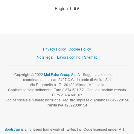
Pagina 1 di 6
Privacy Policy
|
Cookie Policy
Note legali
|
Lavora con noi
|
Sitemap
Copyright © 2022
Met.Extra Group S.p.A
- Soggetta a direzione e
coordinamento ex.art.2497 C.C. da parte di Amiral S.r.l
Via Rugabella n 17 - 20122 Milano (MI) - Italia
Capitale sociale sottoscritto Euro 2.374.631,67 - Capitale sociale versato
Euro 2.374.631,67
Codice fiscale e numero iscrizione Registro Imprese di Milano 00849720156
Partita IVA 12592030154
Bootstrap
is a front-end framework of Twitter, Inc. Code licensed under
MIT