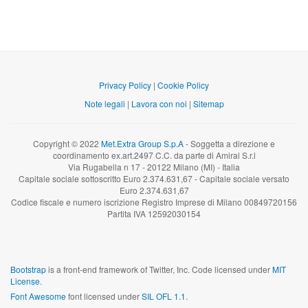
Privacy Policy
|
Cookie Policy
Note legali
|
Lavora con noi
|
Sitemap
Copyright © 2022
Met.Extra Group S.p.A
- Soggetta a direzione e
coordinamento ex.art.2497 C.C. da parte di Amiral S.r.l
Via Rugabella n 17 - 20122 Milano (MI) - Italia
Capitale sociale sottoscritto Euro 2.374.631,67 - Capitale sociale versato
Euro 2.374.631,67
Codice fiscale e numero iscrizione Registro Imprese di Milano 00849720156
Partita IVA 12592030154
Bootstrap
is a front-end framework of Twitter, Inc. Code licensed under
MIT
License.
Font Awesome
font licensed under
SIL OFL 1.1
.