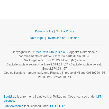
Privacy Policy
|
Cookie Policy
Note legali
|
Lavora con noi
|
Sitemap
Copyright © 2022
Met.Extra Group S.p.A
- Soggetta a direzione e
coordinamento ex.art.2497 C.C. da parte di Amiral S.r.l
Via Rugabella n 17 - 20122 Milano (MI) - Italia
Capitale sociale sottoscritto Euro 2.374.631,67 - Capitale sociale versato
Euro 2.374.631,67
Codice fiscale e numero iscrizione Registro Imprese di Milano 00849720156
Partita IVA 12592030154
Bootstrap
is a front-end framework of Twitter, Inc. Code licensed under
MIT
License.
Font Awesome
font licensed under
SIL OFL 1.1
.