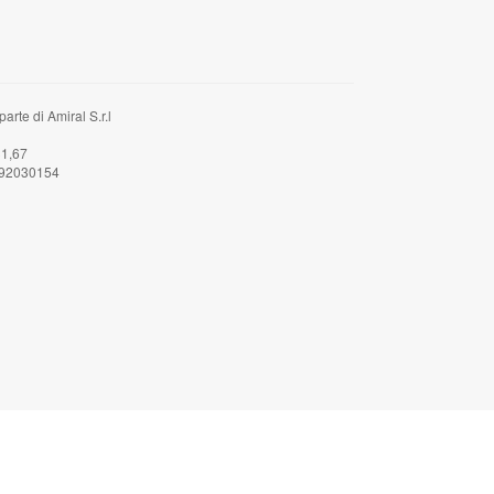
rte di Amiral S.r.l
31,67
2592030154