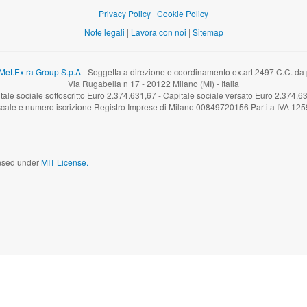
Privacy Policy
|
Cookie Policy
Note legali
|
Lavora con noi
|
Sitemap
Met.Extra Group S.p.A
- Soggetta a direzione e coordinamento ex.art.2497 C.C. da pa
Via Rugabella n 17 - 20122 Milano (MI) - Italia
tale sociale sottoscritto Euro 2.374.631,67 - Capitale sociale versato Euro 2.374.6
scale e numero iscrizione Registro Imprese di Milano 00849720156 Partita IVA 1
censed under
MIT License.