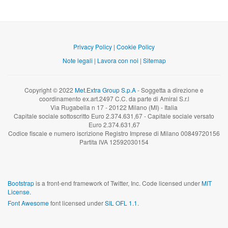
Privacy Policy
|
Cookie Policy
Note legali
|
Lavora con noi
|
Sitemap
Copyright © 2022
Met.Extra Group S.p.A
- Soggetta a direzione e
coordinamento ex.art.2497 C.C. da parte di Amiral S.r.l
Via Rugabella n 17 - 20122 Milano (MI) - Italia
Capitale sociale sottoscritto Euro 2.374.631,67 - Capitale sociale versato
Euro 2.374.631,67
Codice fiscale e numero iscrizione Registro Imprese di Milano 00849720156
Partita IVA 12592030154
Bootstrap
is a front-end framework of Twitter, Inc. Code licensed under
MIT
License.
Font Awesome
font licensed under
SIL OFL 1.1
.