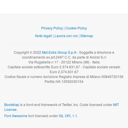
Privacy Policy
|
Cookie Policy
Note legali
|
Lavora con noi
|
Sitemap
Copyright © 2022
Met.Extra Group S.p.A
- Soggetta a direzione e
coordinamento ex.art.2497 C.C. da parte di Amiral S.r.l
Via Rugabella n 17 - 20122 Milano (MI) - Italia
Capitale sociale sottoscritto Euro 2.374.631,67 - Capitale sociale versato
Euro 2.374.631,67
Codice fiscale e numero iscrizione Registro Imprese di Milano 00849720156
Partita IVA 12592030154
Bootstrap
is a front-end framework of Twitter, Inc. Code licensed under
MIT
License.
Font Awesome
font licensed under
SIL OFL 1.1
.