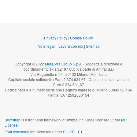
Privacy Policy
|
Cookie Policy
Note legali
|
Lavora con noi
|
Sitemap
Copyright © 2022
Met.Extra Group S.p.A
- Soggetta a direzione e
coordinamento ex.art.2497 C.C. da parte di Amiral S.r.l
Via Rugabella n 17 - 20122 Milano (MI) - Italia
Capitale sociale sottoscritto Euro 2.374.631,67 - Capitale sociale versato
Euro 2.374.631,67
Codice fiscale e numero iscrizione Registro Imprese di Milano 00849720156
Partita IVA 12592030154
Bootstrap
is a front-end framework of Twitter, Inc. Code licensed under
MIT
License.
Font Awesome
font licensed under
SIL OFL 1.1
.