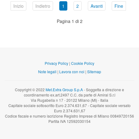
Inizio
Indietro
1
2
Avanti
Fine
Pagina 1 di 2
Privacy Policy
|
Cookie Policy
Note legali
|
Lavora con noi
|
Sitemap
Copyright © 2022
Met.Extra Group S.p.A
- Soggetta a direzione e
coordinamento ex.art.2497 C.C. da parte di Amiral S.r.l
Via Rugabella n 17 - 20122 Milano (MI) - Italia
Capitale sociale sottoscritto Euro 2.374.631,67 - Capitale sociale versato
Euro 2.374.631,67
Codice fiscale e numero iscrizione Registro Imprese di Milano 00849720156
Partita IVA 12592030154