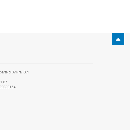
rte di Amiral S.r.l
31,67
2592030154