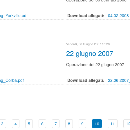
g_Yorkville.pdf
Download allegati:
04.02.2008_
Venerdì, 08 Giugno 2007 15:28
22 giugno 2007
Operazione del 22 giugno 2007
ng_Corba.pdf
Download allegati:
22.06.2007_
3
4
5
6
7
8
9
10
11
1