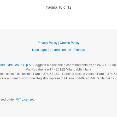
Pagina 10 di 12
Privacy Policy
|
Cookie Policy
Note legali
|
Lavora con noi
|
Sitemap
Met.Extra Group S.p.A
- Soggetta a direzione e coordinamento ex.art.2497 C.C. da pa
Via Rugabella n 17 - 20122 Milano (MI) - Italia
tale sociale sottoscritto Euro 2.374.631,67 - Capitale sociale versato Euro 2.374.6
scale e numero iscrizione Registro Imprese di Milano 00849720156 Partita IVA 1
censed under
MIT License.